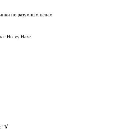
инки по разумным ценам
к с Heavy Haze.
! 🍹