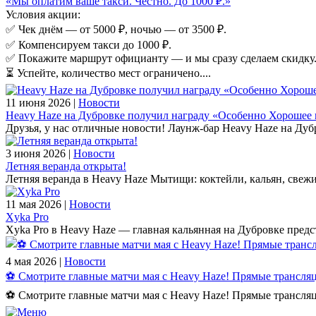
«Мы оплатим ваше такси. Честно. До 1000 ₽.»
Условия акции:
✅ Чек днём — от 5000 ₽, ночью — от 3500 ₽.
✅ Компенсируем такси до 1000 ₽.
✅ Покажите маршрут официанту — и мы сразу сделаем скидку
⏳ Успейте, количество мест ограничено....
11 июня 2026 |
Новости
Heavy Haze на Дубровке получил награду «Особенно Хорошее 
Друзья, у нас отличные новости! Лаунж-бар Heavy Haze на Ду
3 июня 2026 |
Новости
Летняя веранда открыта!
Летняя веранда в Heavy Haze Мытищи: коктейли, кальян, свежи
11 мая 2026 |
Новости
Xyka Pro
Xyka Pro в Heavy Haze — главная кальянная на Дубровке пред
4 мая 2026 |
Новости
⚽️ Смотрите главные матчи мая с Heavy Haze! Прямые трансл
⚽️ Смотрите главные матчи мая с Heavy Haze! Прямые трансл